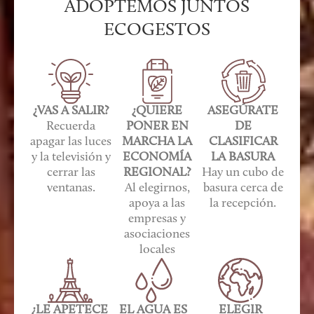
ADOPTEMOS JUNTOS
ECOGESTOS
¿VAS A SALIR?
¿QUIERE
ASEGÚRATE
Recuerda
PONER EN
DE
apagar las luces
MARCHA LA
CLASIFICAR
y la televisión y
ECONOMÍA
LA BASURA
cerrar las
REGIONAL?
Hay un cubo de
ventanas.
Al elegirnos,
basura cerca de
apoya a las
la recepción.
empresas y
asociaciones
locales
¿LE APETECE
EL AGUA ES
ELEGIR